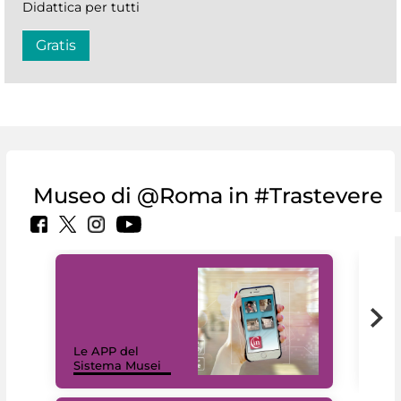
Didattica per tutti
Gratis
Museo di @Roma in #Trastevere
Il 
Le APP del
Mus
Sistema Musei
net