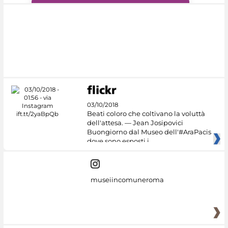
#DiscoverMiC
03/10/2018
Beati coloro che coltivano la voluttà
dell'attesa. — Jean Josipovici
Buongiorno dal Museo dell'#AraPacis
dove sono esposti i
museiincomuneroma