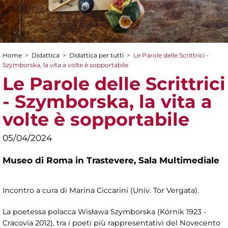
Home
>
Didattica
>
Didattica per tutti
>
Le Parole delle Scrittrici -
Tu sei qui
Szymborska, la vita a volte è sopportabile
Le Parole delle Scrittrici
- Szymborska, la vita a
volte è sopportabile
05/04/2024
Museo di Roma in Trastevere,
Sala Multimediale
Incontro a cura di Marina Ciccarini (Univ. Tor Vergata).
La poetessa polacca Wisława Szymborska (Kórnik 1923 -
Cracovia 2012), tra i poeti più rappresentativi del Novecento