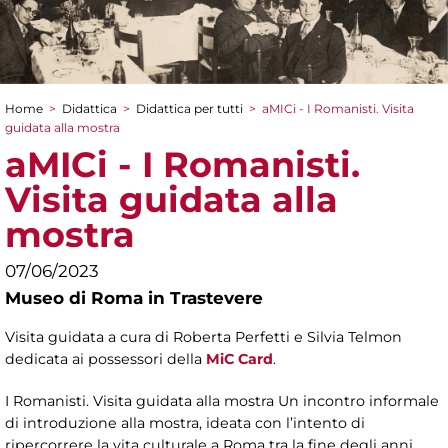
Home
>
Didattica
>
Didattica per tutti
>
aMICi - I Romanisti. Visita
Tu sei qui
guidata alla mostra
aMICi - I Romanisti.
Visita guidata alla
mostra
07/06/2023
Museo di Roma in Trastevere
Visita guidata a cura di Roberta Perfetti e Silvia Telmon
dedicata ai possessori della
MiC Card
.
I Romanisti. Visita guidata alla mostra Un incontro informale
di introduzione alla mostra, ideata con l’intento di
ripercorrere la vita culturale a Roma tra la fine degli anni