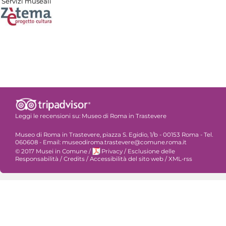
Servizi museali
Leggi le recensioni su:
Museo di Roma in Trastevere
Museo di Roma in Trastevere, piazza S. Egidio, 1/b - 00153 Roma - Tel.
060608 - Email: museodiroma.trastevere@comune.roma.it
© 2017 Musei in Comune
/
Privacy
/
Esclusione delle
Responsabilità
/
Credits
/
Accessibilità del sito web
/
XML-rss