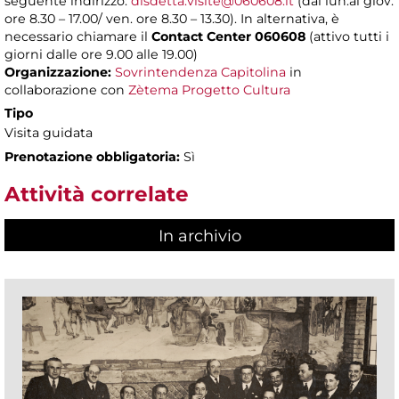
seguente indirizzo:
disdetta.visite@060608.it
(dal lun.al giov.
ore 8.30 – 17.00/ ven. ore 8.30 – 13.30). In alternativa, è
necessario chiamare il
Contact Center 060608
(attivo tutti i
giorni dalle ore 9.00 alle 19.00)
Organizzazione:
Sovrintendenza Capitolina
in
collaborazione con
Zètema Progetto Cultura
Tipo
Visita guidata
Prenotazione obbligatoria:
Sì
Attività correlate
In archivio