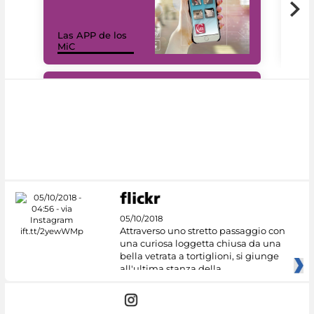
Las APP de los
I Mi
MiC
net
#DiscoverMiC
05/10/2018
Attraverso uno stretto passaggio con
una curiosa loggetta chiusa da una
bella vetrata a tortiglioni, si giunge
all'ultima stanza della