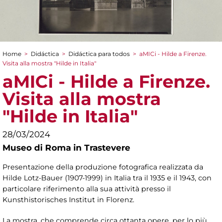
Home
>
Didáctica
>
Didáctica para todos
>
aMICi - Hilde a Firenze.
You are here
Visita alla mostra "Hilde in Italia"
aMICi - Hilde a Firenze.
Visita alla mostra
"Hilde in Italia"
28/03/2024
Museo di Roma in Trastevere
Presentazione della produzione fotografica realizzata da
Hilde Lotz-Bauer (1907-1999) in Italia tra il 1935 e il 1943, con
particolare riferimento alla sua attività presso il
Kunsthistorisches Institut in Florenz.
La mostra, che comprende circa ottanta opere, per lo più