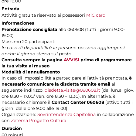
ore 16.00
Entrada
Attività gratuita riservato ai possessori
MiC card
Informaciones
Prenotazione consigliata
allo 060608 (tutti i giorni 9.00-
19.00)
Massimo 20 partecipanti
In caso di disponibilità le persone possono aggiungersi
anche il giorno stesso sul posto
Consulta sempre la pagina
AVVISI
prima di programmare
la tua visita al museo
Modalità di annullamento
In caso di impossibilità a partecipare all’attività prenotata,
è
necessario comunicare la disdetta tramite email
al
seguente indirizzo:
disdetta.visite@060608.it
(dal lun.al giov.
ore 8.30 – 17.00/ ven. ore 8.30 – 13.30). In alternativa, è
necessario chiamare il
Contact Center 060608
(attivo tutti i
giorni dalle ore 9.00 alle 19.00)
Organizzazione:
Sovrintendenza Capitolina
in collaborazione
con
Zètema Progetto Cultura
Duración
60 minuti