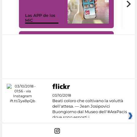
Las APP de los
I Mi
MiC
net
#DiscoverMiC
03/10/2018
Beati coloro che coltivano la voluttà
dell'attesa. — Jean Josipovici
Buongiorno dal Museo dell'#AraPacis
dove sono esposti i