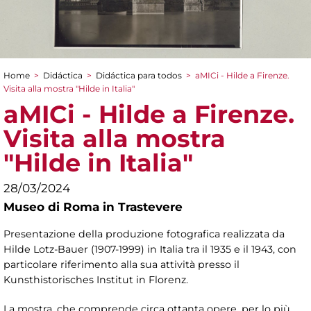
Home
>
Didáctica
>
Didáctica para todos
>
aMICi - Hilde a Firenze.
You are here
Visita alla mostra "Hilde in Italia"
aMICi - Hilde a Firenze.
Visita alla mostra
"Hilde in Italia"
28/03/2024
Museo di Roma in Trastevere
Presentazione della produzione fotografica realizzata da
Hilde Lotz-Bauer (1907-1999) in Italia tra il 1935 e il 1943, con
particolare riferimento alla sua attività presso il
Kunsthistorisches Institut in Florenz.
La mostra, che comprende circa ottanta opere, per lo più