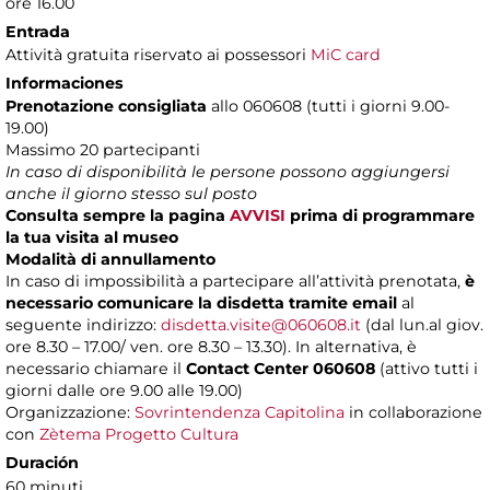
ore 16.00
Entrada
Attività gratuita riservato ai possessori
MiC card
Informaciones
Prenotazione consigliata
allo 060608 (tutti i giorni 9.00-
19.00)
Massimo 20 partecipanti
In caso di disponibilità le persone possono aggiungersi
anche il giorno stesso sul posto
Consulta sempre la pagina
AVVISI
prima di programmare
la tua visita al museo
Modalità di annullamento
In caso di impossibilità a partecipare all’attività prenotata,
è
necessario comunicare la disdetta tramite email
al
seguente indirizzo:
disdetta.visite@060608.it
(dal lun.al giov.
ore 8.30 – 17.00/ ven. ore 8.30 – 13.30). In alternativa, è
necessario chiamare il
Contact Center 060608
(attivo tutti i
giorni dalle ore 9.00 alle 19.00)
Organizzazione:
Sovrintendenza Capitolina
in collaborazione
con
Zètema Progetto Cultura
Duración
60 minuti