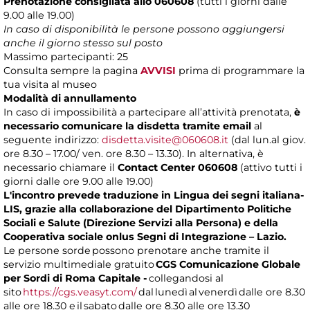
Prenotazione consigliata allo 060608
(tutti i giorni dalle
9.00 alle 19.00)
In caso di disponibilità le persone possono aggiungersi
anche il giorno stesso sul posto
Massimo partecipanti: 25
Consulta sempre la pagina
AVVISI
prima di programmare la
tua visita al museo
Modalità di annullamento
In caso di impossibilità a partecipare all’attività prenotata,
è
necessario comunicare la disdetta tramite email
al
seguente indirizzo:
disdetta.visite@060608.it
(dal lun.al giov.
ore 8.30 – 17.00/ ven. ore 8.30 – 13.30). In alternativa, è
necessario chiamare il
Contact Center 060608
(attivo tutti i
giorni dalle ore 9.00 alle 19.00)
L'incontro prevede traduzione in Lingua dei segni italiana-
LIS, grazie alla collaborazione del Dipartimento Politiche
Sociali e Salute (Direzione Servizi alla Persona) e della
Cooperativa sociale onlus Segni di Integrazione – Lazio.
Le persone sorde possono prenotare anche tramite il
servizio multimediale gratuito
CGS Comunicazione Globale
per Sordi di Roma Capitale -
collegandosi al
sito
https://cgs.veasyt.com/
dal lunedì al venerdì dalle ore 8.30
alle ore 18.30 e il sabato dalle ore 8.30 alle ore 13.30