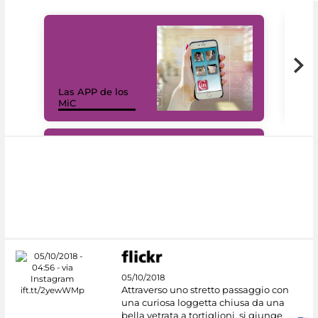
Las APP de los
I Mi
MiC
net
#DiscoverMiC
05/10/2018
Attraverso uno stretto passaggio con
una curiosa loggetta chiusa da una
bella vetrata a tortiglioni, si giunge