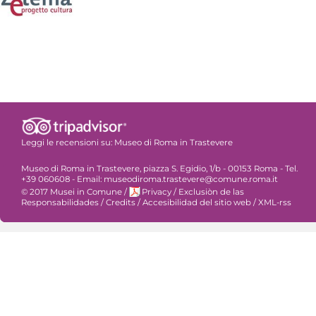
Leggi le recensioni su:
Museo di Roma in Trastevere
Museo di Roma in Trastevere, piazza S. Egidio, 1/b - 00153 Roma - Tel.
+39 060608 - Email: museodiroma.trastevere@comune.roma.it
© 2017 Musei in Comune
/
Privacy
/
Exclusiòn de las
Responsabilidades
/
Credits
/
Accesibilidad del sitio web
/
XML-rss