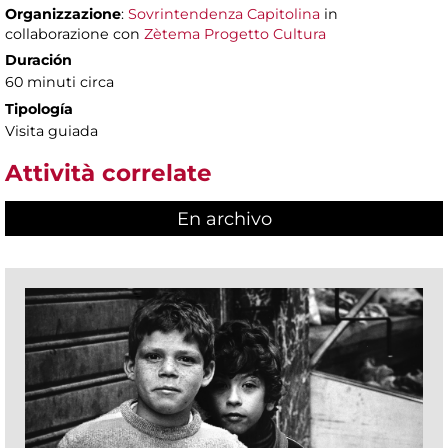
Organizzazione
:
Sovrintendenza Capitolina
in
collaborazione con
Zètema Progetto Cultura
Duración
60 minuti circa
Tipología
Visita guiada
Attività correlate
En archivo