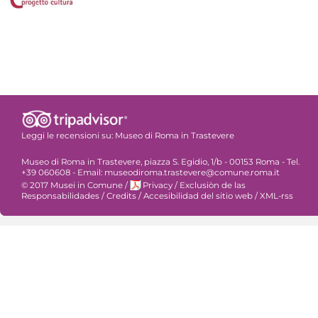
Leggi le recensioni su:
Museo di Roma in Trastevere
Museo di Roma in Trastevere, piazza S. Egidio, 1/b - 00153 Roma - Tel.
+39 060608 - Email: museodiroma.trastevere@comune.roma.it
© 2017 Musei in Comune
/
Privacy
/
Exclusiòn de las
Responsabilidades
/
Credits
/
Accesibilidad del sitio web
/
XML-rss