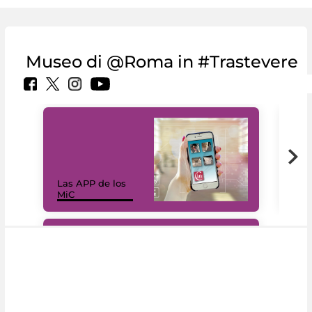
Museo di @Roma in #Trastevere
Las APP de los
I Mi
MiC
net
#DiscoverMiC