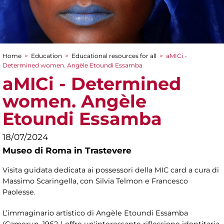
Home
>
Education
>
Educational resources for all
>
aMICi -
You are here
Determined women. Angèle Etoundi Essamba
aMICi - Determined
women. Angèle
Etoundi Essamba
18/07/2024
Museo di Roma in Trastevere
Visita guidata dedicata ai possessori della MIC card a cura di
Massimo Scaringella, con Silvia Telmon e Francesco
Paolesse.
L’immaginario artistico di Angèle Etoundi Essamba