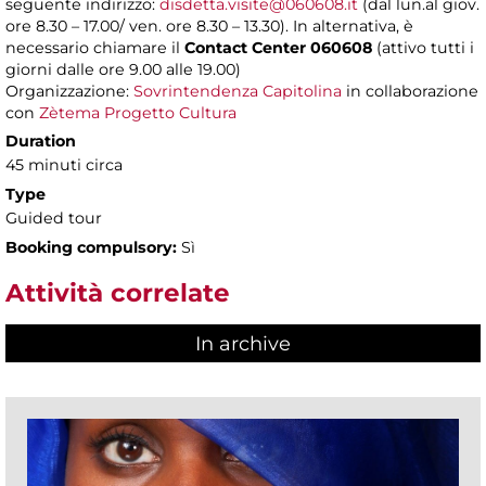
seguente indirizzo:
disdetta.visite@060608.it
(dal lun.al giov.
ore 8.30 – 17.00/ ven. ore 8.30 – 13.30). In alternativa, è
necessario chiamare il
Contact Center 060608
(attivo tutti i
giorni dalle ore 9.00 alle 19.00)
Organizzazione:
Sovrintendenza Capitolina
in collaborazione
con
Zètema Progetto Cultura
Duration
45 minuti circa
Type
Guided tour
Booking compulsory:
Sì
Attività correlate
In archive