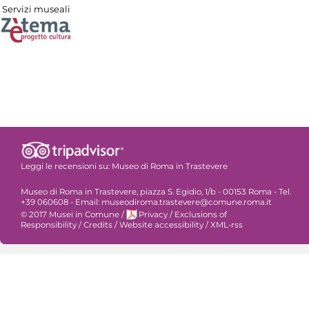
Servizi museali
Leggi le recensioni su:
Museo di Roma in Trastevere
Museo di Roma in Trastevere, piazza S. Egidio, 1/b - 00153 Roma - Tel.
+39 060608 - Email: museodiroma.trastevere@comune.roma.it
© 2017 Musei in Comune
/
Privacy
/
Exclusions of
Responsibility
/
Credits
/
Website accessibility
/
XML-rss