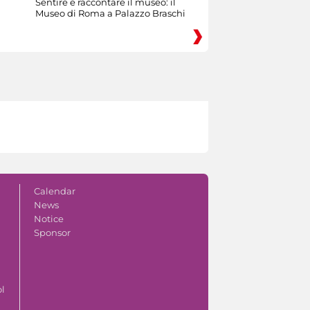
Sentire e raccontare il museo: il
Museo di Roma a Palazzo Braschi
Calendar
News
Notice
Sponsor
ol