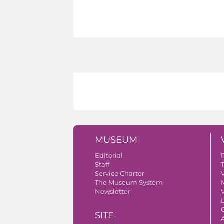
MUSEUM
Editorial
Staff
Service Charter
V
The Museum System
Newsletter
V
SITE
A