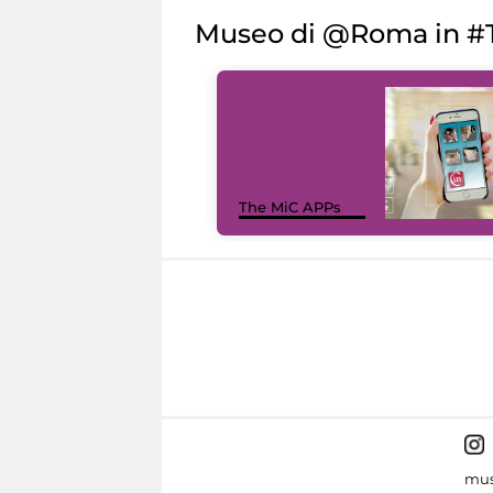
Museo di @Roma in #T
The MiC APPs
mus