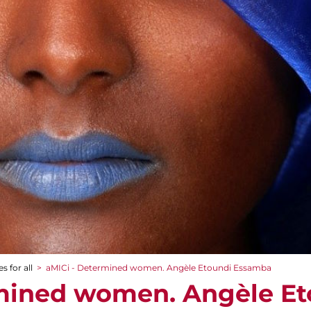
s for all
>
aMICi - Determined women. Angèle Etoundi Essamba
rmined women. Angèle Et