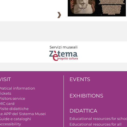
Servizi museali
VISIT
EVENTS
Pratical information
Tickets
EXHIBITIONS
isitors service
MIC card
isite didattiche
DIDATTICA
Le APP del Sistema Musei
Educational resources for scho
Guide e cataloghi
ccessibility
Educational resources for all