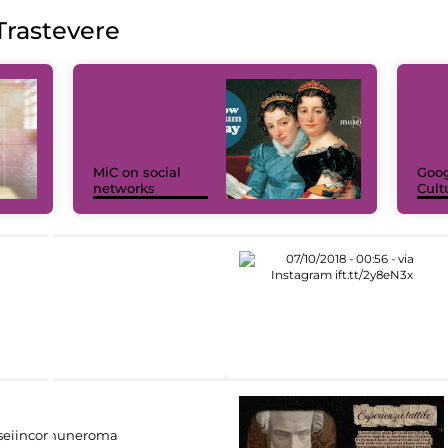
rastevere
MiC on social
Goog
networks
Cult
eiincomuneroma