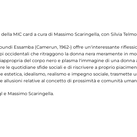
i della MIC card a cura di Massimo Scaringella, con Silvia Telm
oundi Essamba (Camerun, 1962-) offre un'interessante riflession
tipi occidentali che ritraggono la donna nera meramente in mo
 riappropria del corpo nero e plasma l'immagine di una donna at
 le quotidiane sfide sociali e di riscrivere a proprio piacimento
 estetica, idealismo, realismo e impegno sociale, trasmette u
 e allusioni relative al concetto di prossimità e comunità uman
gl e Massimo Scaringella.