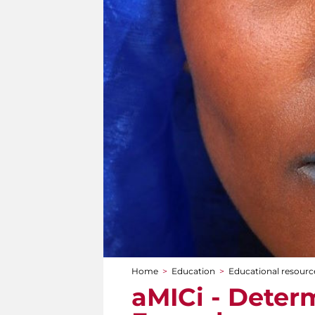
Home
>
Education
>
Educational resource
You are here
aMICi - Dete